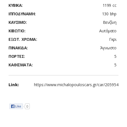
ΚΥΒΙΚΆ:
1199 cc
ΙΠΠΟΔΎΝΑΜΗ:
130 bhp
ΚΑΎΣΙΜΟ:
Βενζίνη
ΚΙΒΏΤΙΟ:
Αυτόματο
ΈΞΩΤ. ΧΡΏΜΑ:
Γκρι
ΠΙΝΑΚΊΔΑ:
Άγνωστο
ΠΌΡΤΕΣ:
5
ΚΑΘΊΣΜΑΤΑ:
5
Link:
https://www.michalopouloscars.gr/car/205954
Share
0