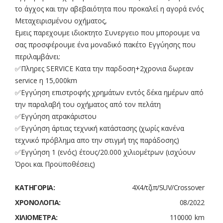
το άγχος και την αβεβαιότητα που προκαλεί η αγορά ενός
Μεταχειρισμένου οχήματος,
Eμεις παρεχουμε ιδιοκτητο Συνεργειο που μπορουμε να
σας προσφέρουμε ένα μοναδικό πακέτο Εγγύησης που
περιλαμβάνει:
✅Πληρες SERVICE Κατα την παρδοση+2χρονια δωρεαν
service η 15,000km
✅Εγγύηση επιστροφής χρημάτων εντός δέκα ημέρων από
την παραλαβή του οχήματος από τον πελάτη
✅Εγγύηση ατρακάριστου
✅Εγγύηση άρτιας τεχνική κατάστασης (χωρίς κανένα
τεχνικό πρόβλημα απο την στιγμή της παράδοσης)
✅Εγγύηση 1 (ενός) έτους/20.000 χιλιομέτρων (ισχύουν
Όροι και Προϋποθέσεις)
ΚΑΤΗΓΟΡΊΑ:
4Χ4/τζιπ/SUV/Crossover
ΧΡΟΝΟΛΟΓΊΑ:
08/2022
ΧΙΛΙΌΜΕΤΡΑ:
110000 km